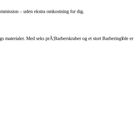
kommission – uden ekstra omkostning for dig.
lags materialer. Med seks prÃ¦Barberskraber og et stort Barbering¥de er