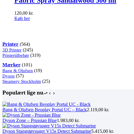
Fabric Spray Sandalwood 500 ml
120,00
kr.
Køb her
Kategorier
564
Printer
564
varer
245
3D Printer
245
varer
319
Printertilbehør
319
varer
101
Mærker
101
varer
19
Bang & Olufsen
19
57
varer
Dyson
57
varer
25
Steamery Stockholm
25
varer
Populært lige nu
Bang & Olufsen Beoplay Portal UC – Black
2.119,00
kr.
Dyson Zone – Prussian Blue
1.983,00
kr.
Dyson Stangstøvsuger V15s Detect Submarine
5.415,00
kr.