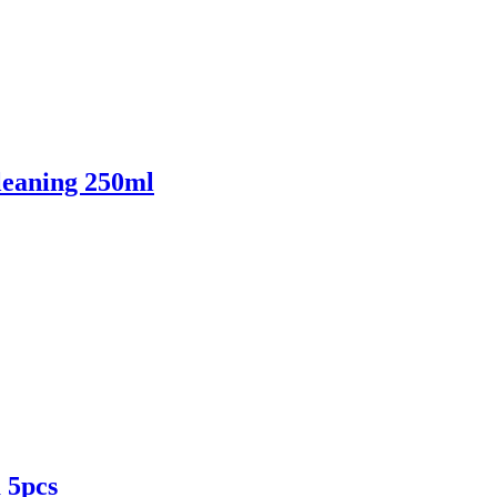
leaning 250ml
 5pcs