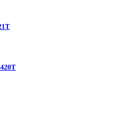
21T
420T