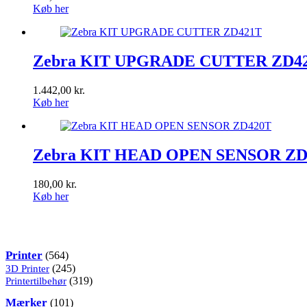
Køb her
Zebra KIT UPGRADE CUTTER ZD4
1.442,00
kr.
Køb her
Zebra KIT HEAD OPEN SENSOR ZD
180,00
kr.
Køb her
Kategorier
564
Printer
564
varer
245
3D Printer
245
varer
319
Printertilbehør
319
varer
101
Mærker
101