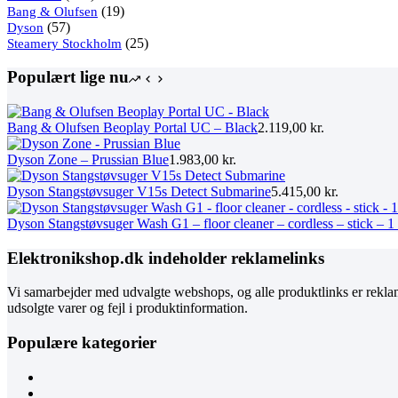
varer
19
Bang & Olufsen
19
57
varer
Dyson
57
varer
25
Steamery Stockholm
25
varer
Populært lige nu
Bang & Olufsen Beoplay Portal UC – Black
2.119,00
kr.
Dyson Zone – Prussian Blue
1.983,00
kr.
Dyson Stangstøvsuger V15s Detect Submarine
5.415,00
kr.
Dyson Stangstøvsuger Wash G1 – floor cleaner – cordless – stick – 1 
Elektronikshop.dk indeholder reklamelinks
Vi samarbejder med udvalgte webshops, og alle produktlinks er rekla
udsolgte varer og fejl i produktinformation.
Populære kategorier