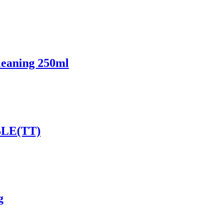
leaning 250ml
LE(TT)
g