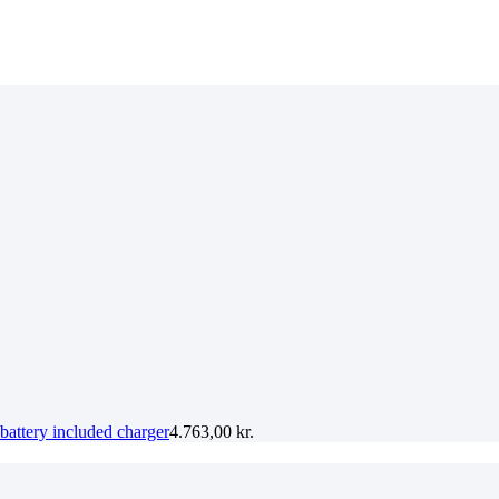
battery included charger
4.763,00
kr.