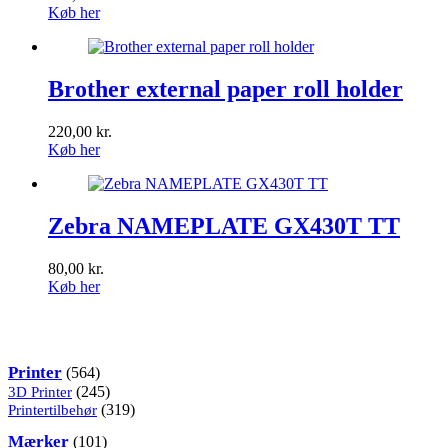
Køb her
Brother external paper roll holder
220,00
kr.
Køb her
Zebra NAMEPLATE GX430T TT
80,00
kr.
Køb her
Kategorier
564
Printer
564
varer
245
3D Printer
245
varer
319
Printertilbehør
319
varer
101
Mærker
101