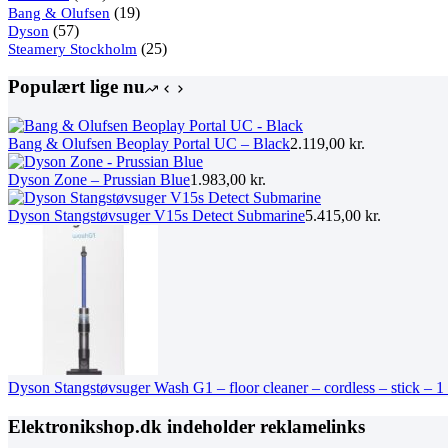
varer
19
Bang & Olufsen
19
57
varer
Dyson
57
varer
25
Steamery Stockholm
25
varer
Populært lige nu
Bang & Olufsen Beoplay Portal UC – Black
2.119,00
kr.
Dyson Zone – Prussian Blue
1.983,00
kr.
Dyson Stangstøvsuger V15s Detect Submarine
5.415,00
kr.
Dyson Stangstøvsuger Wash G1 – floor cleaner – cordless – stick – 1 
Elektronikshop.dk indeholder reklamelinks