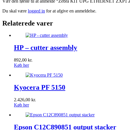
Vær den første til at anmelde “Zebra KIT UPG ETHERNET ZXP1
Du skal være
logged in
for at afgive en anmeldelse.
Relaterede varer
HP – cutter assembly
892,00
kr.
Køb her
Kyocera PF 5150
2.426,00
kr.
Køb her
Epson C12C890851 output stacker