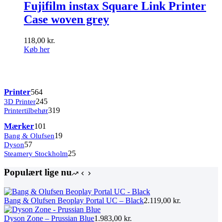
Fujifilm instax Square Link Printer
Case woven grey
118,00
kr.
Køb her
Kategorier
564
Printer
564
varer
245
3D Printer
245
varer
319
Printertilbehør
319
varer
101
Mærker
101
varer
19
Bang & Olufsen
19
57
varer
Dyson
57
varer
25
Steamery Stockholm
25
varer
Populært lige nu
Bang & Olufsen Beoplay Portal UC – Black
2.119,00
kr.
Dyson Zone – Prussian Blue
1.983,00
kr.