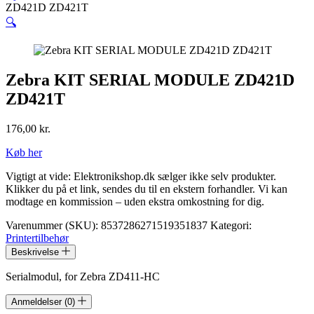
ZD421D ZD421T
🔍
Zebra KIT SERIAL MODULE ZD421D
ZD421T
176,00
kr.
Køb her
Vigtigt at vide: Elektronikshop.dk sælger ikke selv produkter.
Klikker du på et link, sendes du til en ekstern forhandler. Vi kan
modtage en kommission – uden ekstra omkostning for dig.
Varenummer (SKU):
8537286271519351837
Kategori:
Printertilbehør
Beskrivelse
Serialmodul, for Zebra ZD411-HC
Anmeldelser (0)