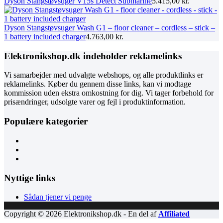
Dyson Stangstøvsuger V15s Detect Submarine
5.415,00
kr.
Dyson Stangstøvsuger Wash G1 – floor cleaner – cordless – stick –
1 battery included charger
4.763,00
kr.
Elektronikshop.dk indeholder reklamelinks
Vi samarbejder med udvalgte webshops, og alle produktlinks er
reklamelinks. Køber du gennem disse links, kan vi modtage
kommission uden ekstra omkostning for dig. Vi tager forbehold for
prisændringer, udsolgte varer og fejl i produktinformation.
Populære kategorier
Nyttige links
Sådan tjener vi penge
Copyright © 2026 Elektronikshop.dk - En del af
Affiliated