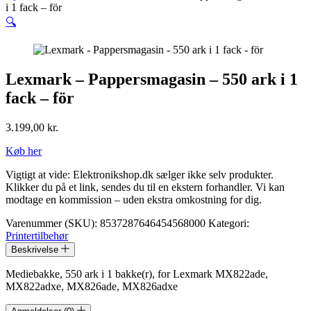
i 1 fack – för
🔍
Lexmark – Pappersmagasin – 550 ark i 1
fack – för
3.199,00
kr.
Køb her
Vigtigt at vide: Elektronikshop.dk sælger ikke selv produkter.
Klikker du på et link, sendes du til en ekstern forhandler. Vi kan
modtage en kommission – uden ekstra omkostning for dig.
Varenummer (SKU):
8537287646454568000
Kategori:
Printertilbehør
Beskrivelse
Mediebakke, 550 ark i 1 bakke(r), for Lexmark MX822ade,
MX822adxe, MX826ade, MX826adxe