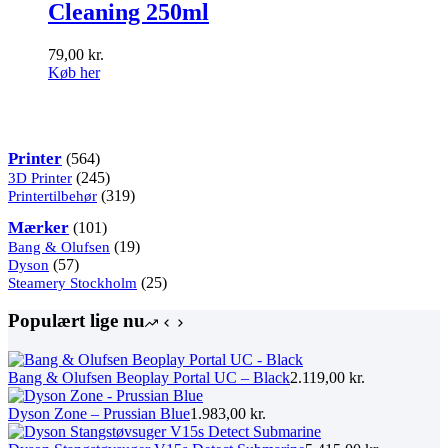
Cleaning 250ml
79,00
kr.
Køb her
Kategorier
564
Printer
564
varer
245
3D Printer
245
varer
319
Printertilbehør
319
varer
101
Mærker
101
varer
19
Bang & Olufsen
19
57
varer
Dyson
57
varer
25
Steamery Stockholm
25
varer
Populært lige nu
Bang & Olufsen Beoplay Portal UC – Black
2.119,00
kr.
Dyson Zone – Prussian Blue
1.983,00
kr.