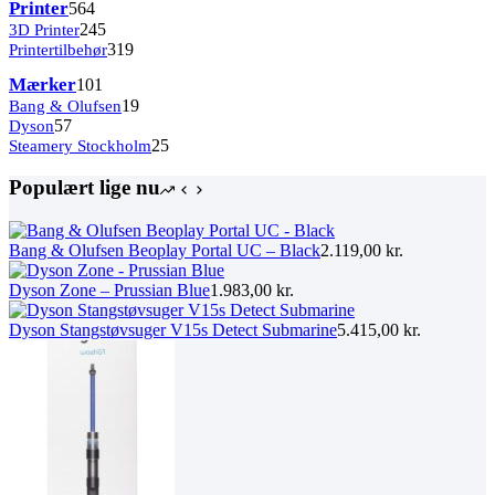
564
Printer
564
varer
245
3D Printer
245
varer
319
Printertilbehør
319
varer
101
Mærker
101
varer
19
Bang & Olufsen
19
57
varer
Dyson
57
varer
25
Steamery Stockholm
25
varer
Populært lige nu
Bang & Olufsen Beoplay Portal UC – Black
2.119,00
kr.
Dyson Zone – Prussian Blue
1.983,00
kr.
Dyson Stangstøvsuger V15s Detect Submarine
5.415,00
kr.