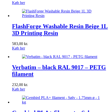
oprindelige
aktuelle
Køb her
pris
pris
var:
er:
299,00 kr..
149,00 kr..
FlashForge Washable Resin Beige 1L
3D Printing Resin
583,00
kr.
Køb her
Verbatim – black RAL 9017 – PETG
filament
232,00
kr.
Køb her