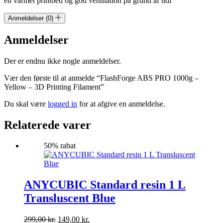
en varmet printbed og god ventilation på grund af udf
Anmeldelser (0)
Anmeldelser
Der er endnu ikke nogle anmeldelser.
Vær den første til at anmelde “FlashForge ABS PRO 1000g –
Yellow – 3D Printing Filament”
Du skal være
logged in
for at afgive en anmeldelse.
Relaterede varer
50% rabat
ANYCUBIC Standard resin 1 L
Transluscent Blue
Den
Den
299,00
kr.
149,00
kr.