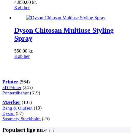
4.850,00
kr.
Køb her
Dyson Chitosan Multiuse Styling
Spray
550,00
kr.
Køb her
Kategorier
564
Printer
564
varer
245
3D Printer
245
varer
319
Printertilbehør
319
varer
101
Mærker
101
varer
19
Bang & Olufsen
19
57
varer
Dyson
57
varer
25
Steamery Stockholm
25
varer
Populært lige nu