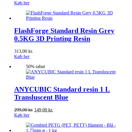
Køb her
FlashForge Standard Resin Grey
0.5KG 3D Printing Resin
313,00
kr.
Køb her
50% rabat
ANYCUBIC Standard resin 1 L
Transluscent Blue
Den
Den
299,00
kr.
149,00
kr.
oprindelige
aktuelle
Køb her
pris
pris
var:
er:
299,00 kr..
149,00 kr..