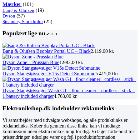
101
Mærker
101
varer
19
Bang & Olufsen
19
57
varer
Dyson
57
varer
25
Steamery Stockholm
25
varer
Populært lige nu
Bang & Olufsen Beoplay Portal UC – Black
2.119,00
kr.
Dyson Zone – Prussian Blue
1.983,00
kr.
Dyson Stangstøvsuger V15s Detect Submarine
5.415,00
kr.
Dyson Stangstøvsuger Wash G1 – floor cleaner – cordless – stick –
1 battery included charger
4.763,00
kr.
Elektronikshop.dk indeholder reklamelinks
Vi samarbejder med udvalgte webshops, og alle produktlinks er
reklamelinks. Køber du gennem disse links, kan vi modtage
kommission uden ekstra omkostning for dig. Vi tager forbehold for
prisændringer, udsolgte varer og fejl i produktinformation.