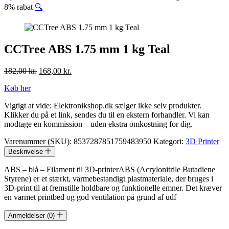
8% rabat
🔍
CCTree ABS 1.75 mm 1 kg Teal
Den
Den
182,00
kr.
168,00
kr.
oprindelige
aktuelle
Køb her
pris
pris
var:
er:
Vigtigt at vide: Elektronikshop.dk sælger ikke selv produkter.
182,00 kr..
168,00 kr..
Klikker du på et link, sendes du til en ekstern forhandler. Vi kan
modtage en kommission – uden ekstra omkostning for dig.
Varenummer (SKU):
8537287851759483950
Kategori:
3D Printer
Beskrivelse
ABS – blå – Filament til 3D-printerABS (Acrylonitrile Butadiene
Styrene) er et stærkt, varmebestandigt plastmateriale, der bruges i
3D-print til at fremstille holdbare og funktionelle emner. Det kræver
en varmet printbed og god ventilation på grund af udf
Anmeldelser (0)