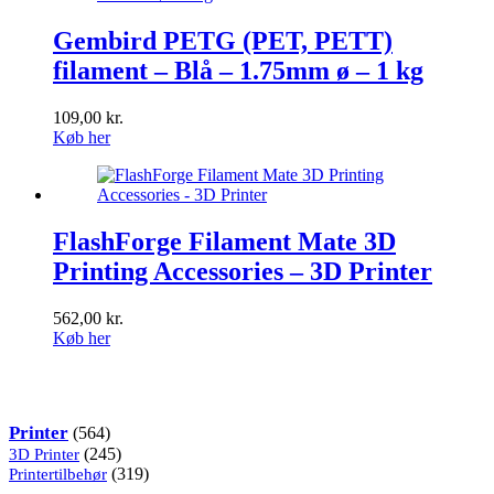
Gembird PETG (PET, PETT)
filament – Blå – 1.75mm ø – 1 kg
109,00
kr.
Køb her
FlashForge Filament Mate 3D
Printing Accessories – 3D Printer
562,00
kr.
Køb her
Kategorier
564
Printer
564
varer
245
3D Printer
245
varer
319
Printertilbehør
319
varer